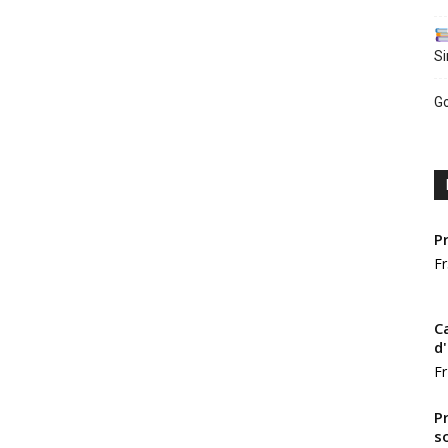
Si
Go
Pr
Fr
C
d
Fr
P
s