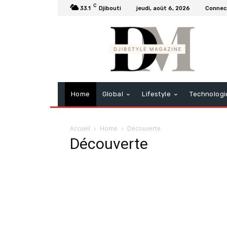
C
33.1
Djibouti
jeudi, août 6, 2026
Connect
Home
Global
Lifestyle
Technologi
Accueil
Home
Découverte
Découverte