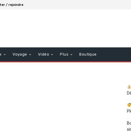
er / rejoindre
e
Voyage
Vidéo
Plus
Boutique
Dè
Pl
Bo
si