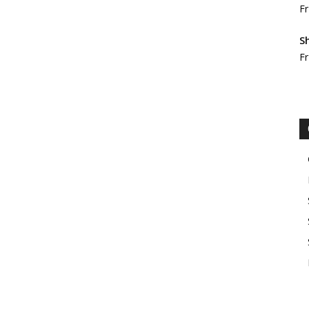
Fr
S
Fr